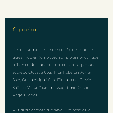
Agraeixo
De tot cor a tots els professors/es dels que he
après molt en l’àmbit tècnic i professional, i que
m’han cuidat i aportat tant en l’àmbit personal,
sobretot Claustre Cots, Pilar Ruberte i Xavier
Sola, Or Haleluiya i Álex Monasterio, Grazia
Suffriti i Victor Morera, Josep Maria Garcia i
Àngels Torras.
A Marta Schröder, a la seva lluminosa guia i