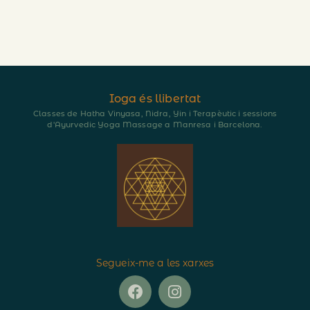
Ioga és llibertat
Classes de Hatha Vinyasa, Nidra, Yin i Terapèutic i sessions
d'Ayurvedic Yoga Massage a Manresa i Barcelona.
Segueix-me a les xarxes