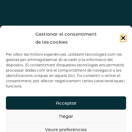
Home
Gestionar el consentiment
de les cookies
Hatha Vinyasa Yoga
Ioga terapèutic 1:1
Per oferir les millors experiències, utilitzem tecnologies com les
galetes per emmagatzemar i/o accedir a la informació del
Yin ioga
dispositiu. El consentiment d'aquestes tecnologies ens permetrà
processar dades com ara el comportament de navegació o les
identificacions úniques en aquest lloc. No consentir o retirar el
Ioga Nidrā
consentiment, pot afectar negativament certes característiques i
funcions.
Massatge Aym
Retirs
Acceptar
Contacte
Negar
Copyright © 2023 Yoga es Libertad.
Política de privadesa
|
Política
de Cookies
Veure preferències